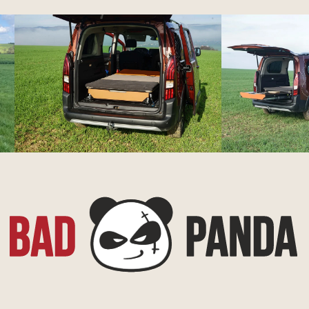
/e-mail/
2948702@gmail.com
/telegram/
@ThorHammer999
/whatsapp/
+7 (918) 554-87-02
Все права защищены ©2025
Политика конфиденциальности
Разработка сайта